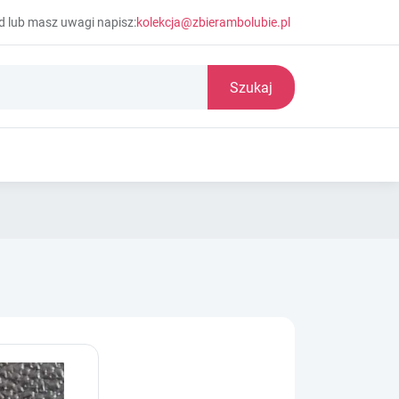
d lub masz uwagi napisz:
kolekcja@zbierambolubie.pl
Szukaj