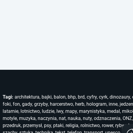
Tagi:
architektura
,
bajki
,
balon
,
bhp
,
brd
,
cyfry
,
cyrk
,
dinozaury
,
foki
,
fon
,
gady
,
grzyby
,
harcerstwo
,
herb
,
hologram
,
inne
,
jedzen
latarnie
,
lotnictwo
,
ludzie
,
lwy
,
mapy
,
marynistyka
,
medal
,
miko
motyle
,
muzyka
,
naczynia
,
nat
,
nauka
,
nuty
,
odznaczenia
,
ONZ
przedruk
,
przemysł
,
psy
,
ptaki
,
religia
,
rolnictwo
,
rower
,
ryby
,
ska
szachy
,
sztuka
,
technika
,
tekst
,
telefon
,
transport
,
unesco
,
unic