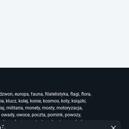
dzwon
,
europa
,
fauna
,
filatelistyka
,
flagi
,
flora
,
ie
,
klucz
,
kolej
,
konie
,
kosmos
,
koty
,
ksiązki
,
łaj
,
militaria
,
monety
,
mosty
,
motoryzacja
,
,
owady
,
owoce
,
poczta
,
pomink
,
powozy
,
uting
,
słonie
,
sport
,
stemple
,
stra
,
symbole
,
ef
,
who
,
widoki
,
witraż
,
wwf
,
zabawki
,
zegary
,