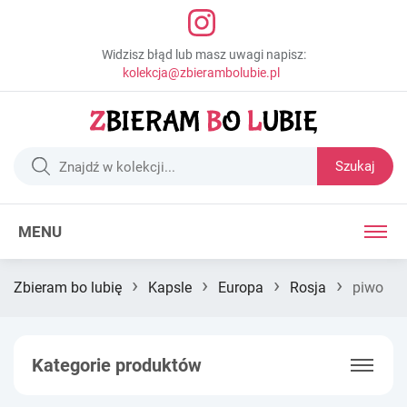
Widzisz błąd lub masz uwagi napisz:
kolekcja@zbierambolubie.pl
Szukaj
MENU
›
›
›
›
Zbieram bo lubię
Kapsle
Europa
Rosja
piwo
Kategorie produktów