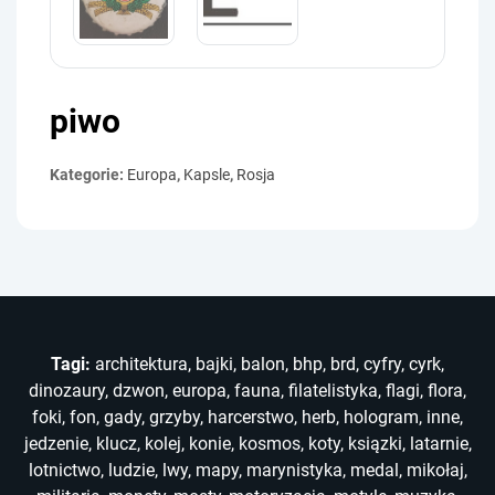
piwo
Kategorie:
Europa
,
Kapsle
,
Rosja
Tagi:
architektura
,
bajki
,
balon
,
bhp
,
brd
,
cyfry
,
cyrk
,
dinozaury
,
dzwon
,
europa
,
fauna
,
filatelistyka
,
flagi
,
flora
,
foki
,
fon
,
gady
,
grzyby
,
harcerstwo
,
herb
,
hologram
,
inne
,
jedzenie
,
klucz
,
kolej
,
konie
,
kosmos
,
koty
,
ksiązki
,
latarnie
,
lotnictwo
,
ludzie
,
lwy
,
mapy
,
marynistyka
,
medal
,
mikołaj
,