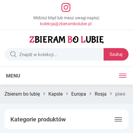
Widzisz błąd lub masz uwagi napisz:
kolekcja@zbierambolubie.pl
Szukaj
MENU
›
›
›
›
Zbieram bo lubię
Kapsle
Europa
Rosja
piwo
Kategorie produktów