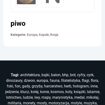
piwo
Kategorie:
Europa
,
Kapsle
,
Rosja
Tagi:
architektura
,
bajki
,
balon
,
bhp
,
brd
,
cyfry
,
cyrk
,
dinozaury
,
dzwon
,
europa
,
fauna
,
filatelistyka
,
flagi
,
flora
,
foki
,
fon
,
gady
,
grzyby
,
harcerstwo
,
herb
,
hologram
,
inne
,
jedzenie
,
klucz
,
kolej
,
konie
,
kosmos
,
koty
,
ksiązki
,
latarnie
,
lotnictwo
,
ludzie
,
lwy
,
mapy
,
marynistyka
,
medal
,
mikołaj
,
militaria
,
monety
,
mosty
,
motoryzacja
,
motyle
,
muzyka
,