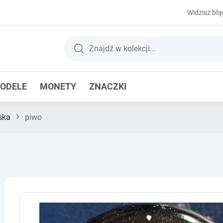
Widzisz błą
ODELE
MONETY
ZNACZKI
›
ska
piwo