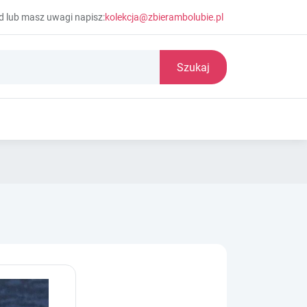
d lub masz uwagi napisz:
kolekcja@zbierambolubie.pl
Szukaj