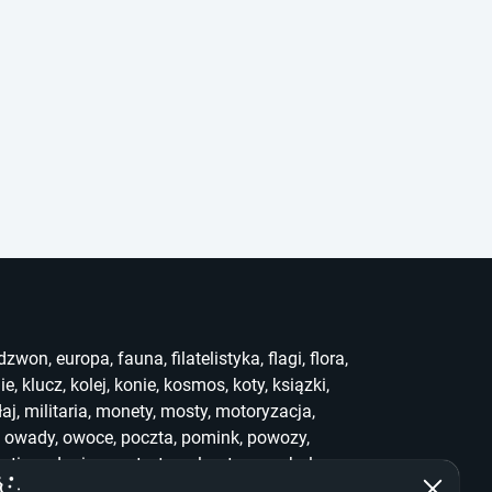
dzwon
,
europa
,
fauna
,
filatelistyka
,
flagi
,
flora
,
ie
,
klucz
,
kolej
,
konie
,
kosmos
,
koty
,
ksiązki
,
łaj
,
militaria
,
monety
,
mosty
,
motoryzacja
,
,
owady
,
owoce
,
poczta
,
pomink
,
powozy
,
uting
,
słonie
,
sport
,
stemple
,
stra
,
symbole
,
ef
,
who
,
widoki
,
witraż
,
wwf
,
zabawki
,
zegary
,