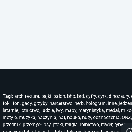
Tagi:
architektura
,
bajki
,
balon
,
bhp
,
brd
,
cyfry
,
cyrk
,
dinozaury
,
foki
,
fon
,
gady
,
grzyby
,
harcerstwo
,
herb
,
hologram
,
inne
,
jedzen
latarnie
,
lotnictwo
,
ludzie
,
lwy
,
mapy
,
marynistyka
,
medal
,
miko
motyle
,
muzyka
,
naczynia
,
nat
,
nauka
,
nuty
,
odznaczenia
,
ONZ
przedruk
,
przemysł
,
psy
,
ptaki
,
religia
,
rolnictwo
,
rower
,
ryby
,
ska
szachy
,
sztuka
,
technika
,
tekst
,
telefon
,
transport
,
unesco
,
unic