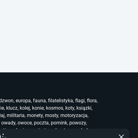
dzwon
,
europa
,
fauna
,
filatelistyka
,
flagi
,
flora
,
ie
,
klucz
,
kolej
,
konie
,
kosmos
,
koty
,
ksiązki
,
łaj
,
militaria
,
monety
,
mosty
,
motoryzacja
,
,
owady
,
owoce
,
poczta
,
pomink
,
powozy
,
uting
,
słonie
,
sport
,
stemple
,
stra
,
symbole
,
ef
,
who
,
widoki
,
witraż
,
wwf
,
zabawki
,
zegary
,