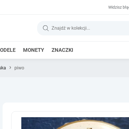
Widzisz błą
ODELE
MONETY
ZNACZKI
›
ska
piwo