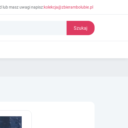
d lub masz uwagi napisz:
kolekcja@zbierambolubie.pl
Szukaj