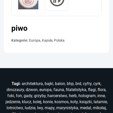
piwo
Kategorie:
Europa
,
Kapsle
,
Polska
Tagi:
architektura
,
bajki
,
balon
,
bhp
,
brd
,
cyfry
,
cyrk
,
dinozaury
,
dzwon
,
europa
,
fauna
,
filatelistyka
,
flagi
,
flora
,
foki
,
fon
,
gady
,
grzyby
,
harcerstwo
,
herb
,
hologram
,
inne
,
jedzenie
,
klucz
,
kolej
,
konie
,
kosmos
,
koty
,
ksiązki
,
latarnie
,
lotnictwo
,
ludzie
,
lwy
,
mapy
,
marynistyka
,
medal
,
mikołaj
,