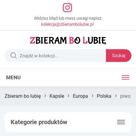
Widzisz błąd lub masz uwagi napisz:
kolekcja@zbierambolubie.pl
Szukaj
MENU
›
›
›
›
Zbieram bo lubię
Kapsle
Europa
Polska
piwo
Kategorie produktów