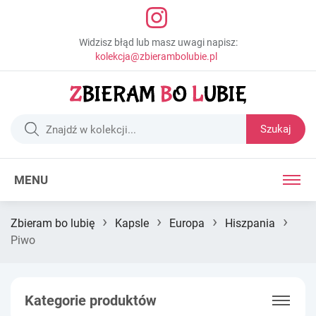
Widzisz błąd lub masz uwagi napisz:
kolekcja@zbierambolubie.pl
Szukaj
MENU
›
›
›
›
Zbieram bo lubię
Kapsle
Europa
Hiszpania
Piwo
Kategorie produktów