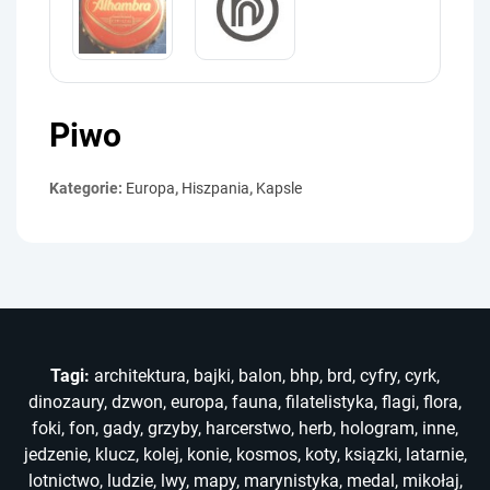
Piwo
Kategorie:
Europa
,
Hiszpania
,
Kapsle
Tagi:
architektura
,
bajki
,
balon
,
bhp
,
brd
,
cyfry
,
cyrk
,
dinozaury
,
dzwon
,
europa
,
fauna
,
filatelistyka
,
flagi
,
flora
,
foki
,
fon
,
gady
,
grzyby
,
harcerstwo
,
herb
,
hologram
,
inne
,
jedzenie
,
klucz
,
kolej
,
konie
,
kosmos
,
koty
,
ksiązki
,
latarnie
,
lotnictwo
,
ludzie
,
lwy
,
mapy
,
marynistyka
,
medal
,
mikołaj
,