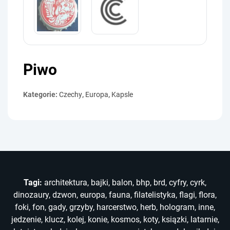
Piwo
Kategorie:
Czechy
,
Europa
,
Kapsle
Tagi:
architektura
,
bajki
,
balon
,
bhp
,
brd
,
cyfry
,
cyrk
,
dinozaury
,
dzwon
,
europa
,
fauna
,
filatelistyka
,
flagi
,
flora
,
foki
,
fon
,
gady
,
grzyby
,
harcerstwo
,
herb
,
hologram
,
inne
,
jedzenie
,
klucz
,
kolej
,
konie
,
kosmos
,
koty
,
ksiązki
,
latarnie
,