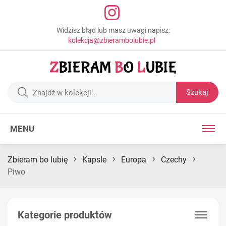
Widzisz błąd lub masz uwagi napisz:
kolekcja@zbierambolubie.pl
Szukaj
MENU
›
›
›
›
Zbieram bo lubię
Kapsle
Europa
Czechy
Piwo
Kategorie produktów