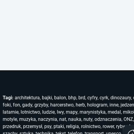
Tagi:
architektura
,
bajki
,
balon
,
bhp
,
brd
,
cyfry
,
cyrk
,
dinozaury
,
foki
,
fon
,
gady
,
grzyby
,
harcerstwo
,
herb
,
hologram
,
inne
,
jedzen
latarnie
,
lotnictwo
,
ludzie
,
lwy
,
mapy
,
marynistyka
,
medal
,
miko
motyle
,
muzyka
,
naczynia
,
nat
,
nauka
,
nuty
,
odznaczenia
,
ONZ
przedruk
,
przemysł
,
psy
,
ptaki
,
religia
,
rolnictwo
,
rower
,
ryby
,
ska
szachy
,
sztuka
,
technika
,
tekst
,
telefon
,
transport
,
unesco
,
unic