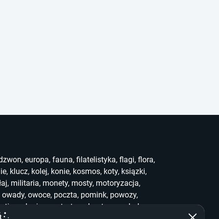
dzwon
,
europa
,
fauna
,
filatelistyka
,
flagi
,
flora
,
ie
,
klucz
,
kolej
,
konie
,
kosmos
,
koty
,
ksiązki
,
łaj
,
militaria
,
monety
,
mosty
,
motoryzacja
,
,
owady
,
owoce
,
poczta
,
pomink
,
powozy
,
uting
,
słonie
,
sport
,
stemple
,
stra
,
symbole
,
ef
,
who
,
widoki
,
witraż
,
wwf
,
zabawki
,
zegary
,