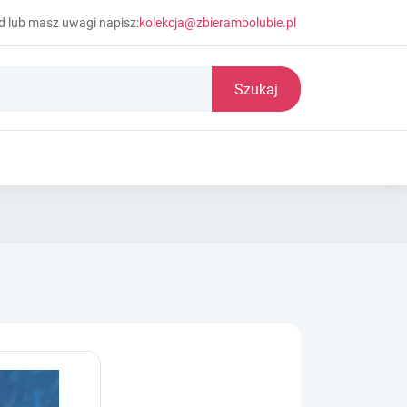
d lub masz uwagi napisz:
kolekcja@zbierambolubie.pl
Szukaj