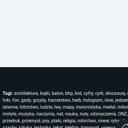
Tagi:
architektura
,
bajki
,
balon
,
bhp
,
brd
,
cyfry
,
cyrk
,
dinozaury
,
foki
,
fon
,
gady
,
grzyby
,
harcerstwo
,
herb
,
hologram
,
inne
,
jedzen
latarnie
,
lotnictwo
,
ludzie
,
lwy
,
mapy
,
marynistyka
,
medal
,
miko
motyle
,
muzyka
,
naczynia
,
nat
,
nauka
,
nuty
,
odznaczenia
,
ONZ
przedruk
,
przemysł
,
psy
,
ptaki
,
religia
,
rolnictwo
,
rower
,
ryby
,
ska
szachy
,
sztuka
,
technika
,
tekst
,
telefon
,
transport
,
unesco
,
unic