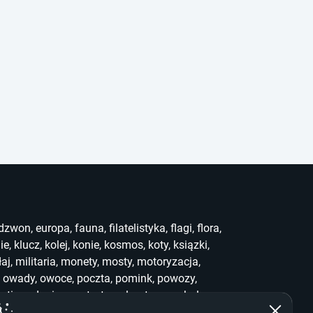
dzwon
,
europa
,
fauna
,
filatelistyka
,
flagi
,
flora
,
ie
,
klucz
,
kolej
,
konie
,
kosmos
,
koty
,
ksiązki
,
łaj
,
militaria
,
monety
,
mosty
,
motoryzacja
,
,
owady
,
owoce
,
poczta
,
pomink
,
powozy
,
uting
,
słonie
,
sport
,
stemple
,
stra
,
symbole
,
ef
,
who
,
widoki
,
witraż
,
wwf
,
zabawki
,
zegary
,