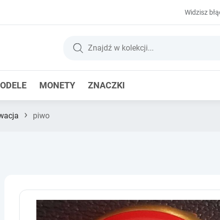
Widzisz błą
ODELE
MONETY
ZNACZKI
›
wacja
piwo