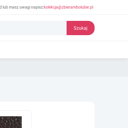
d lub masz uwagi napisz:
kolekcja@zbierambolubie.pl
Szukaj