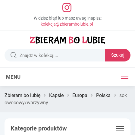
Widzisz błąd lub masz uwagi napisz:
kolekcja@zbierambolubie.pl
Szukaj
MENU
›
›
›
›
Zbieram bo lubię
Kapsle
Europa
Polska
sok
owocowy/warzywny
Kategorie produktów