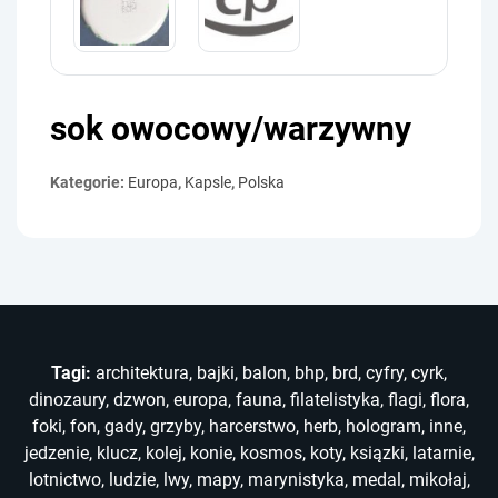
sok owocowy/warzywny
Kategorie:
Europa
,
Kapsle
,
Polska
Tagi:
architektura
,
bajki
,
balon
,
bhp
,
brd
,
cyfry
,
cyrk
,
dinozaury
,
dzwon
,
europa
,
fauna
,
filatelistyka
,
flagi
,
flora
,
foki
,
fon
,
gady
,
grzyby
,
harcerstwo
,
herb
,
hologram
,
inne
,
jedzenie
,
klucz
,
kolej
,
konie
,
kosmos
,
koty
,
ksiązki
,
latarnie
,
lotnictwo
,
ludzie
,
lwy
,
mapy
,
marynistyka
,
medal
,
mikołaj
,